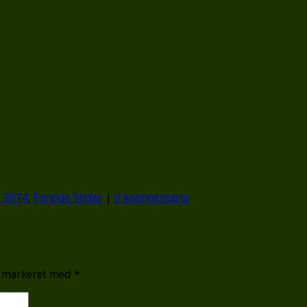
r 2014
,
Forside Slider
|
0 kommentarer
r markeret med
*