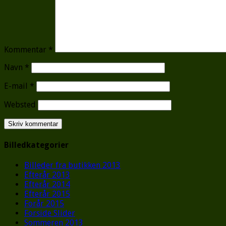
Kommentar
*
Navn
*
E-mail
*
Websted
Billedkategorier
Billeder fra butikken 2013
Efterår 2013
Efterår 2014
Efterår 2015
Forår 2015
Forside Slider
Sommeren 2013