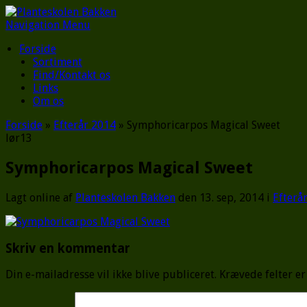
Navigation Menu
Forside
Sortiment
Find/Kontakt os
Links
Om os
Forside
»
Efterår 2014
»
Symphoricarpos Magical Sweet
lør
13
Symphoricarpos Magical Sweet
Lagt online af
Planteskolen Bakken
den 13. sep, 2014 i
Efterå
Skriv en kommentar
Din e-mailadresse vil ikke blive publiceret.
Krævede felter e