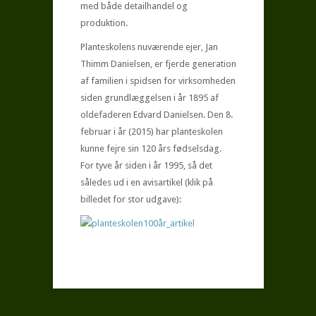
med både detailhandel og
produktion.
Planteskolens nuværende ejer, Jan
Thimm Danielsen, er fjerde generation
af familien i spidsen for virksomheden
siden grundlæggelsen i år 1895 af
oldefaderen Edvard Danielsen. Den 8.
februar i år (2015) har planteskolen
kunne fejre sin 120 års fødselsdag.
For tyve år siden i år 1995, så det
således ud i en avisartikel (klik på
billedet for stor udgave):