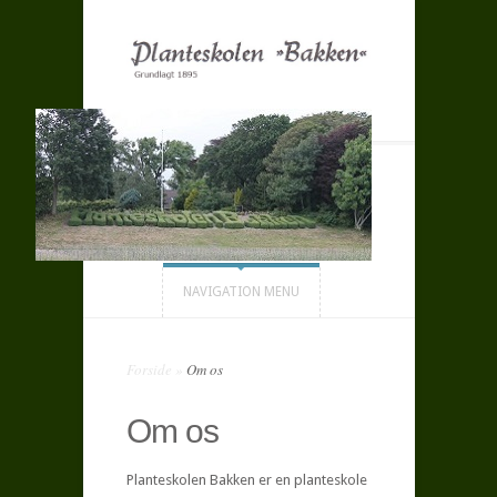
NAVIGATION MENU
Forside
»
Om os
Om os
Planteskolen Bakken er en planteskole