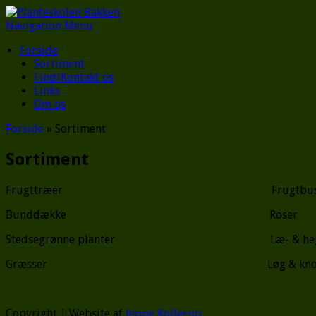
Navigation Menu
Forside
Sortiment
Find/Kontakt os
Links
Om os
Forside
»
Sortiment
Sortiment
Frugttræer Frugtbus
Bunddække Ro
Stedsegrønne planter Læ- &
Græsser Løg & knol
Copyright | Website af
Jeppe Kollerup