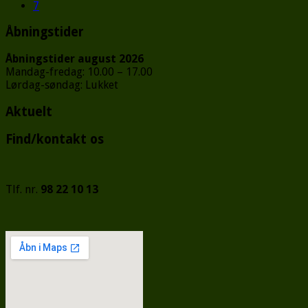
7
Åbningstider
Åbningstider august 2026
Mandag-fredag: 10.00 – 17.00
Lørdag-søndag: Lukket
Aktuelt
Find/kontakt os
Tlf. nr.
98 22 10 13