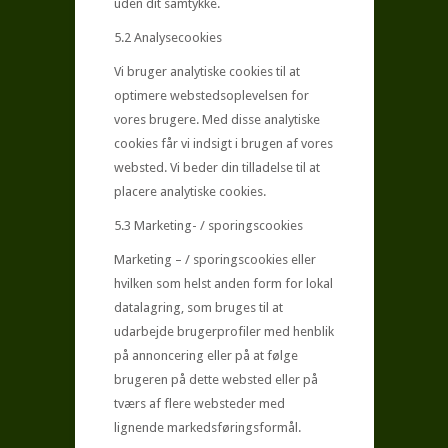
uden dit samtykke.
5.2 Analysecookies
Vi bruger analytiske cookies til at
optimere webstedsoplevelsen for
vores brugere. Med disse analytiske
cookies får vi indsigt i brugen af ​​vores
websted. Vi beder din tilladelse til at
placere analytiske cookies.
5.3 Marketing- / sporingscookies
Marketing – / sporingscookies eller
hvilken som helst anden form for lokal
datalagring, som bruges til at
udarbejde brugerprofiler med henblik
på annoncering eller på at følge
brugeren på dette websted eller på
tværs af flere websteder med
lignende markedsføringsformål.