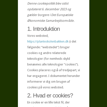
Denne cookiepolitik blev sidst
opdateret 6. december 2023 og
gælder borgere i Det Europæiske
Økonomiske Samarbejdsområde.
1. Introduktion
Vores websted,
https://planteskolenbakken.dk
(i det
følgende: “webstedet”) bruger
cookies og andre relaterede
teknologier (for nemheds skyld
benævnes alle teknologier “cookies”).
Cookies placeres også af tredjepart, vi
har engageret. I dokumentet herunder
informerer vi dig om brugen af ​​
cookies på vores websted.
2. Hvad er cookies?
En cookie er en lille tekst fil, der