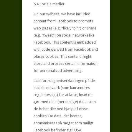
5.4 Sociale medier
On our website, we have included
content from Facebook to promote
web pages (e.g. “like”, “pin”) or share
(e.g. “tweet”) on social networks like
Facebook. This content is embedded
with code derived from Facebook and
places cookies. This content might
store and process certain information
for personalized advertising.
Læs fortrolighedserklæringen på de
sociale netværk (som kan ændres
regelmæssigt) for at læse, hvad de
gør med dine (personlige) data, som
de behandler ved hjælp af disse
cookies. De data, der hentes,
anonymiseres så meget som muligt.
Facebook befinder sig i USA.