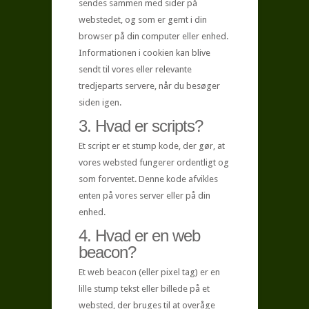
sendes sammen med sider på
webstedet, og som er gemt i din
browser på din computer eller enhed.
Informationen i cookien kan blive
sendt til vores eller relevante
tredjeparts servere, når du besøger
siden igen.
3. Hvad er scripts?
Et script er et stump kode, der gør, at
vores websted fungerer ordentligt og
som forventet. Denne kode afvikles
enten på vores server eller på din
enhed.
4. Hvad er en web
beacon?
Et web beacon (eller pixel tag) er en
lille stump tekst eller billede på et
websted, der bruges til at overåge