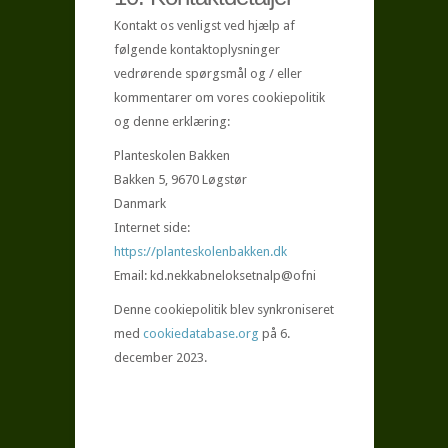
Kontakt os venligst ved hjælp af
følgende kontaktoplysninger
vedrørende spørgsmål og / eller
kommentarer om vores cookiepolitik
og denne erklæring:
Planteskolen Bakken
Bakken 5, 9670 Løgstør
Danmark
Internet side:
https://planteskolenbakken.dk
Email:
kd.nekkabneloksetnalp@ofni
Denne cookiepolitik blev synkroniseret
med
cookiedatabase.org
på 6.
december 2023.