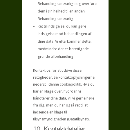
Behandlingsansvarlige og overføre
dem i sin helhed til en anden
Behandlingsansvarlig.
Ret til indsigelse: du kan gøre
indsigelse mod behandlingen af ​​
dine data. Vi efterkommer dette,
medmindre der er berettigede
grunde til behandling.
Kontakt os for at udøve disse
rettigheder. Se kontaktoplysningerne
nederst i denne cookiepolitik. Hvis du
har en klage over, hvordan vi
håndterer dine data, vil vi gerne høre
fra dig, men du har også ret til at
indsende en klage til
tilsynsmyndigheden (Datatilsynet).
10. Kontaktdetaljer