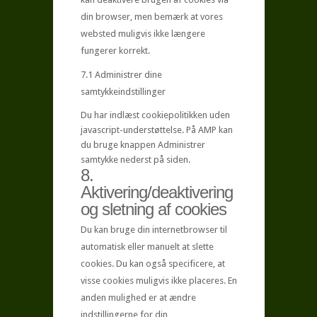
din browser, men bemærk at vores
websted muligvis ikke længere
fungerer korrekt.
7.1 Administrer dine
samtykkeindstillinger
Du har indlæst cookiepolitikken uden
javascript-understøttelse. På AMP kan
du bruge knappen Administrer
samtykke nederst på siden.
8.
Aktivering/deaktivering
og sletning af cookies
Du kan bruge din internetbrowser til
automatisk eller manuelt at slette
cookies. Du kan også specificere, at
visse cookies muligvis ikke placeres. En
anden mulighed er at ændre
indstillingerne for din