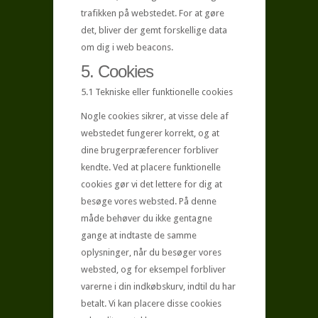
trafikken på webstedet. For at gøre
det, bliver der gemt forskellige data
om dig i web beacons.
5. Cookies
5.1 Tekniske eller funktionelle cookies
Nogle cookies sikrer, at visse dele af
webstedet fungerer korrekt, og at
dine brugerpræferencer forbliver
kendte. Ved at placere funktionelle
cookies gør vi det lettere for dig at
besøge vores websted. På denne
måde behøver du ikke gentagne
gange at indtaste de samme
oplysninger, når du besøger vores
websted, og for eksempel forbliver
varerne i din indkøbskurv, indtil du har
betalt. Vi kan placere disse cookies