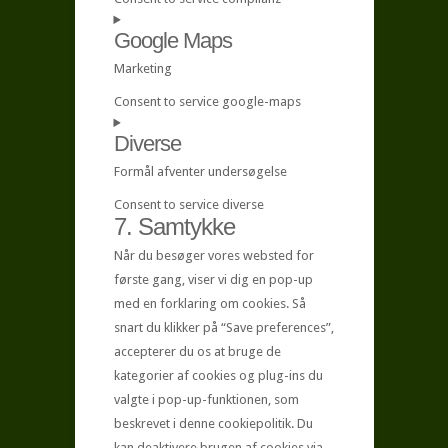
Google Maps
Marketing
Consent to service google-maps
Diverse
Formål afventer undersøgelse
Consent to service diverse
7. Samtykke
Når du besøger vores websted for
første gang, viser vi dig en pop-up
med en forklaring om cookies. Så
snart du klikker på “Save preferences”,
accepterer du os at bruge de
kategorier af cookies og plug-ins du
valgte i pop-up-funktionen, som
beskrevet i denne cookiepolitik. Du
kan deaktivere brugen af ​​cookies via