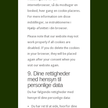
internetbrowser, så du modtager en
besked, hver gang en cookie placeres.
For mere information om disse
indstillinger, se instruktionerne i
Hjælp-afsnittet i din browser.
Please note that our website may not
work properly if all cookies are
disabled. If you do delete the cookies
in your browser, they will be placed
again after your consent when you
visit our website again.
9. Dine rettigheder
med hensyn til
personlige data
Du har følgende rettigheder med
hensyn til dine personlige data:
Du har ret til at vide, hvorfor dine