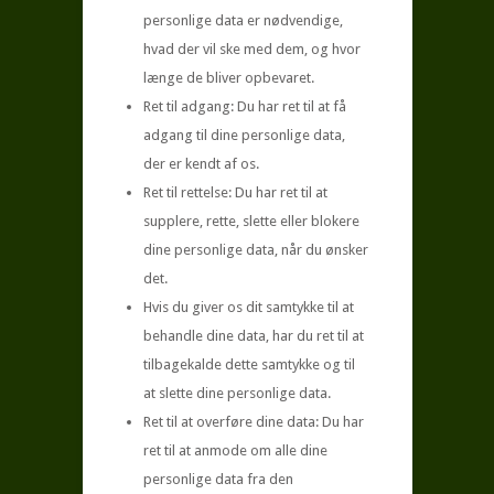
personlige data er nødvendige,
hvad der vil ske med dem, og hvor
længe de bliver opbevaret.
Ret til adgang: Du har ret til at få
adgang til dine personlige data,
der er kendt af os.
Ret til rettelse: Du har ret til at
supplere, rette, slette eller blokere
dine personlige data, når du ønsker
det.
Hvis du giver os dit samtykke til at
behandle dine data, har du ret til at
tilbagekalde dette samtykke og til
at slette dine personlige data.
Ret til at overføre dine data: Du har
ret til at anmode om alle dine
personlige data fra den